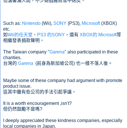
但溫馨滿人間，不少遊戲廠商雪中送炭，
Such as:
Nintendo
(Wii),
SONY
(PS3),
Microsoft
(XBOX)
etc.
如
Wii的任天堂
、
PS3 的SONY
，還有
XBOX的 Microsoft
等
相繼發表捐款聲明，
The Taiwan company "
Garena
" also participated in these
charities.
台灣的
Garena
(前身為新加坡公司) 也一樣不落人後。
Maybe some of these company had argument with promote
product issue.
這其中雖有些公司的手法引起爭議，
It is a worth encouragement ,isn't?
但仍然鼓勵不是嗎?
I deeply appreciated these kindness companies, especially
local companies in Japan.