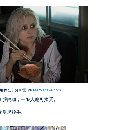
用餐也十分可愛 @
creepyshake.com
血腥鏡頭，一般人應可接受。
，
會當起殺手。