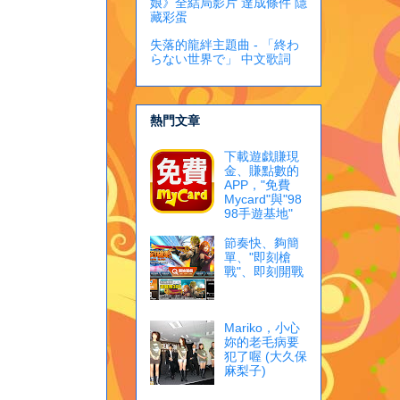
娘》全結局影片 達成條件 隱
藏彩蛋
失落的龍絆主題曲 - 「終わ
らない世界で」 中文歌詞
熱門文章
下載遊戯賺現
金、賺點數的
APP，"免費
Mycard"與"98
98手遊基地"
節奏快、夠簡
單、"即刻槍
戰"、即刻開戰
Mariko，小心
妳的老毛病要
犯了喔 (大久保
麻梨子)