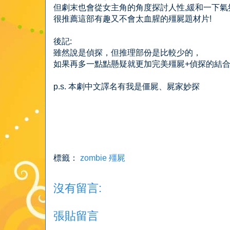
但劇末也會從女主角的角度探討人性,緩和一下氣
很推薦這部有趣又不會太血腥的殭屍題材片!
後記:
雖然說是偵探，但推理部份是比較少的，
如果再多一點點懸疑就更加完美殭屍+偵探的結
p.s. 本劇中文譯名有我是僵屍、屍家妙探
標籤：
zombie 殭屍
沒有留言:
張貼留言