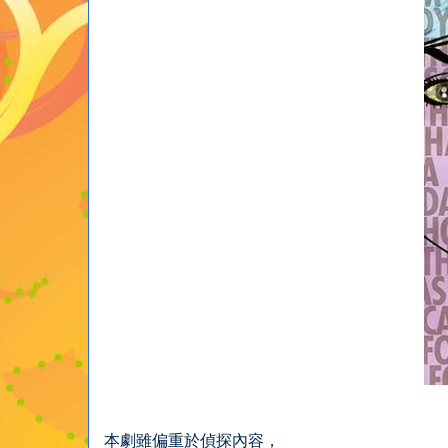
本劇雖偏重於偵探內容，