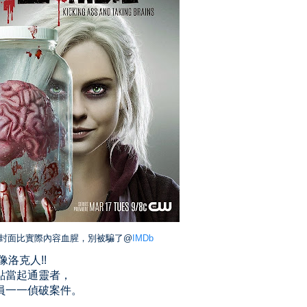
封面比實際內容血腥，別被騙了@
IMDb
洛克人!!
點當起通靈者，
員一一偵破案件。