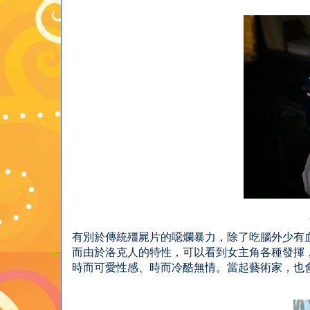
有別於傳統殭屍片的噁爛暴力，除了吃腦外少有
而由於洛克人的特性，可以看到女主角各種發揮
時而可愛性感、時而冷酷無情。當起藝術家，也