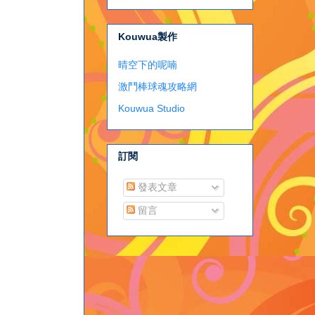
Kouwua製作
晴空下的呢喃
激鬥棒球魂攻略網
Kouwua Studio
訂閱
發表文章
留言