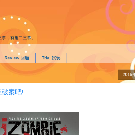
g. 遊戲二三事，有趣二三事。
Review 回顧
Trial 試玩
201
化來破案吧!