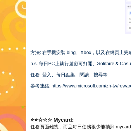
方法: 在手機安裝 bing、Xbox，以及在網頁上
p.s. 每日PC上執行遊戲可打開、Solitaire & 
任務: 登入、每日點集、閱讀、搜尋等
參考連結: https://www.microsoft.com/zh-tw/rewar
⭐
⭐
☆
☆
☆
Mycard:
任務頁面難找，而且每日任務很少能抽到 mycar