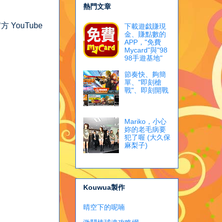
熱門文章
 YouTube
下載遊戯賺現
金、賺點數的
APP，"免費
Mycard"與"98
98手遊基地"
節奏快、夠簡
單、"即刻槍
戰"、即刻開戰
Mariko，小心
妳的老毛病要
犯了喔 (大久保
麻梨子)
Kouwua製作
晴空下的呢喃