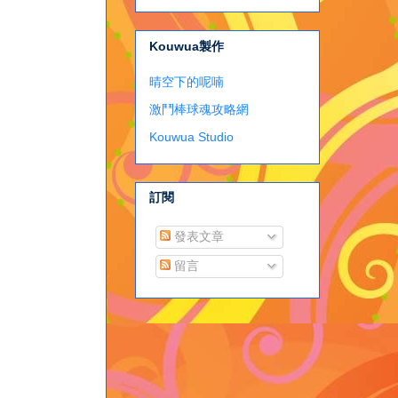
Kouwua製作
晴空下的呢喃
激鬥棒球魂攻略網
Kouwua Studio
訂閱
發表文章
留言