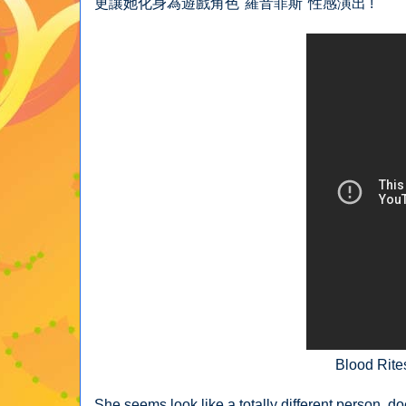
更讓她化身為遊戲角色"羅音菲斯"性感演出 !
Blood Rit
She seems look like a totally different person, d