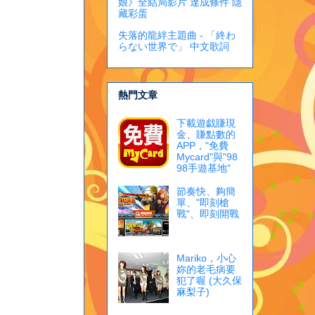
娘》全結局影片 達成條件 隱
藏彩蛋
失落的龍絆主題曲 - 「終わ
らない世界で」 中文歌詞
熱門文章
下載遊戯賺現
金、賺點數的
APP，"免費
Mycard"與"98
98手遊基地"
節奏快、夠簡
單、"即刻槍
戰"、即刻開戰
Mariko，小心
妳的老毛病要
犯了喔 (大久保
麻梨子)