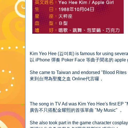
Kim Yeo Hee (김여희) is famous for using several
以 iPhone 彈奏 Poker Face 等曲子聞名的 apple
She came to Taiwan and endorsed "Blood Rites 
來到台灣為聖魔之血 Online代言囉，
The song in TV Ad was Kim Yeo Hee's first EP "
廣告不只搭配金耀熙的首張單曲 "My Music" ，
She also took part in the game character cosplay