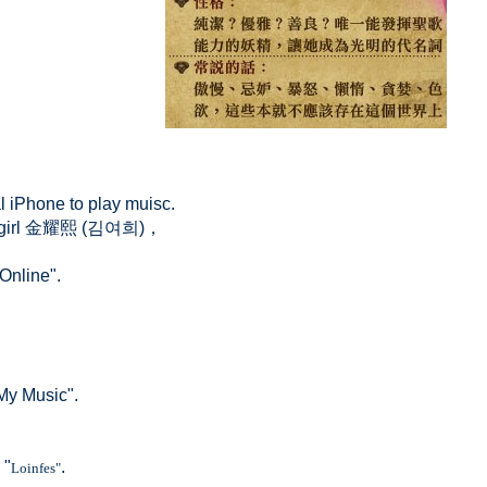
 iPhone to play muisc.
 girl 金耀熙 (김여희)，
Online".
My Music".
 "
.
Loinfes"