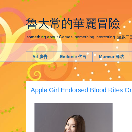
魯大常的華麗冒險
something about Games, something interestin
Ad 廣告
Endorse 代言
Murmur 滴咕
Apple Girl Endorsed Blood R