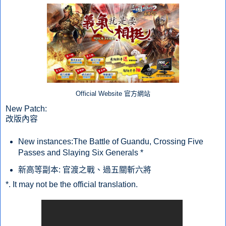
Official Website 官方網站
New Patch:
改版內容
New instances:The Battle of Guandu, Crossing Five
Passes and Slaying Six Generals *
新高等副本: 官渡之戰、過五關斬六將
*. It may not be the official translation.