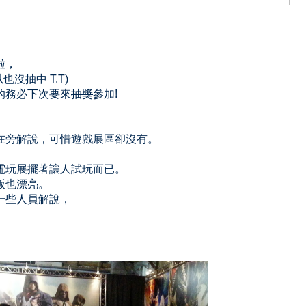
啦，
沒抽中 T.T)
的務必下次要來
抽獎
參加!
在旁解說，可惜遊戲展區卻沒有。
電玩展擺著讓人試玩而已。
版也漂亮。
一些人員解說，