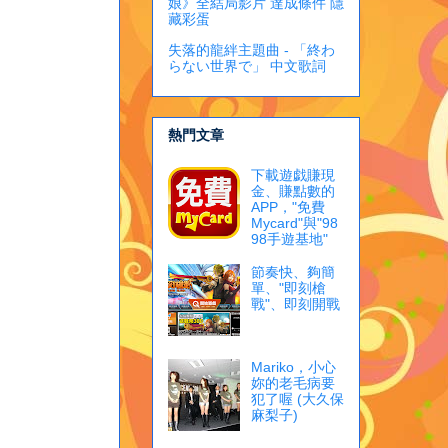
娘》全結局影片 達成條件 隱
藏彩蛋
失落的龍絆主題曲 - 「終わ
らない世界で」 中文歌詞
熱門文章
下載遊戯賺現
金、賺點數的
APP，"免費
Mycard"與"98
98手遊基地"
節奏快、夠簡
單、"即刻槍
戰"、即刻開戰
Mariko，小心
妳的老毛病要
犯了喔 (大久保
麻梨子)