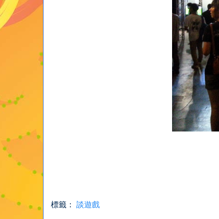
標籤：
談遊戲