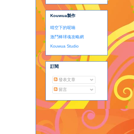
Kouwua製作
晴空下的呢喃
激鬥棒球魂攻略網
Kouwua Studio
訂閱
發表文章
留言