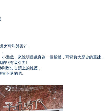
)
護之可能與否?"，
商，
、小遊戲，來說明遊戲身為一個載體，可背負大歷史的重建，
的很有吸引力!
參與歷史古蹟上的維護，
興奮不過的吧。