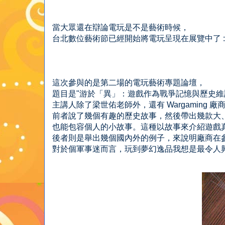
當大眾還在辯論電玩是不是藝術時候，
台北數位藝術節已經開始將電玩呈現在展覽中了 :
這次參與的是第二場的電玩藝術專題論壇，
題目是"游於「異」：遊戲作為戰爭記憶與歷史維
主講人除了梁世佑老師外，還有 Wargaming 廠
前者說了幾個有趣的歷史故事，然後帶出幾款大
也能包容個人的小故事。這種以故事來介紹遊戲真
後者則是舉出幾個國內外的例子，來說明廠商在
對於個軍事迷而言，玩到夢幻逸品我想是最令人