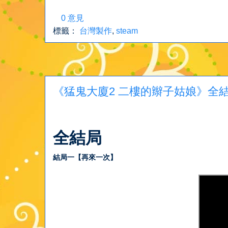
0 意見
標籤：
台灣製作
,
steam
《猛鬼大廈2 二樓的辮子姑娘》全結
全結局
結局一【再來一次】