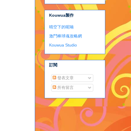
Kouwua製作
晴空下的呢喃
激鬥棒球魂攻略網
Kouwua Studio
訂閱
發表文章
所有留言