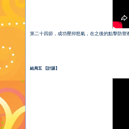
第二十四節，成功壓抑怒氣，在之後的點擊防禦
結局五 【計謀】