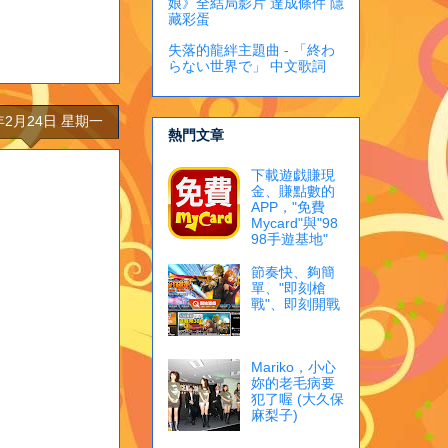
娘》全結局影片 達成條件 隱
藏彩蛋
失落的龍絆主題曲 - 「終わ
らない世界で」 中文歌詞
5年2月24日 星期一
熱門文章
下載遊戯賺現
金、賺點數的
APP，"免費
Mycard"與"98
98手遊基地"
節奏快、夠簡
單、"即刻槍
戰"、即刻開戰
Mariko，小心
妳的老毛病要
犯了喔 (大久保
麻梨子)