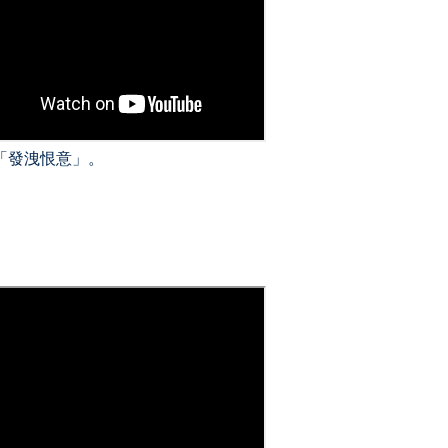
「發洩恨意」。