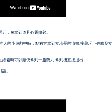
結局五，會拿到道具心靈鑰匙。
,在推人的小遊戲中時，點右方拿到女班長的情書,接著玩下去觸發
，在紙箱時可以順便拿到一瓶藥丸,拿到後直接退出
對話。