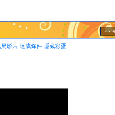
202
局影片 達成條件 隱藏彩蛋