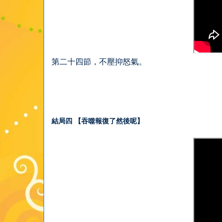
第二十四節，不壓抑怒氣。
結局四 【吞噬報復了然後呢】