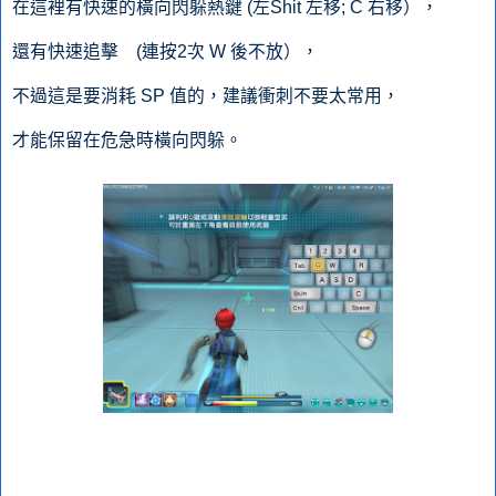
在這裡有快速的橫向閃躲熱鍵 (左Shit 左移; C 右移），
還有快速追擊 (連按2次 W 後不放），
不過這是要消耗 SP 值的，建議衝刺不要太常用，
才能保留在危急時橫向閃躲。