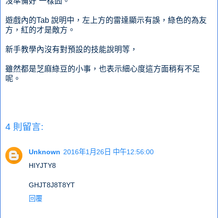
沒準備好”一樣囧。
遊戲內的Tab 說明中，左上方的雷達顯示有誤，綠色的為友
方，紅的才是敵方。
新手教學內沒有對預設的技能說明等，
雖然都是芝麻綠豆的小事，也表示細心度這方面稍有不足
呢。
4 則留言:
Unknown
2016年1月26日 中午12:56:00
HIYJTY8
GHJT8J8T8YT
回覆