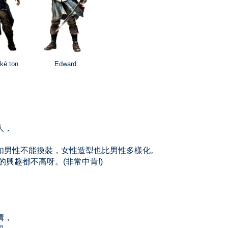
ké:ton
Edward
人，
如男性不能換裝，女性造型也比男性多樣化。
興趣都不高呀。(非常中肯!)
講，