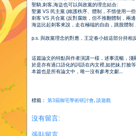
聖騎,刺客,海盜也可以與政黨的理念結合:
聖澱 VS 民主黨 (維護秩序、體制，不惜使用一
刺客 VS 共合黨 (反對腐敗，但不推翻體制，兩邊
海盜比起刺客來說，走在極端的自由，跳脫體制
p.s. 與政黨理念的對應，王定春小姐這部分持相
這篇論文的特點與作者演講一樣，述事流暢，淺
於是亦有過口語化的詞語在內文裡,如把妹,打臉
本篇也是所有論文中，唯一沒有參考文獻...
標籤：
第3屆御宅學術研討會
,
談遊戲
沒有留言:
張貼留言