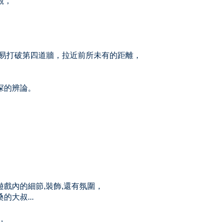
觀，
容易打破第四道牆，拉近前所未有的距離，
深的辨論。
戲內的細節,裝飾,還有氛圍，
大叔...
，