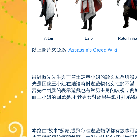
Altair
Ezio
Ratonhnha
以上圖片來源為
Assassin's Creed Wiki
呂維振先先生與前篇王定春小姐的論文互為與談
先是回應王小姐在結論時對遊戲物化女性的不滿,
呂先生幽默的表示遊戲也有對男主角的岐視，例
而王小姐的回應是,不管男女對於男生紙娃娃系統的
本篇由"故事"起頭,提到每種遊戲類型都有故事可