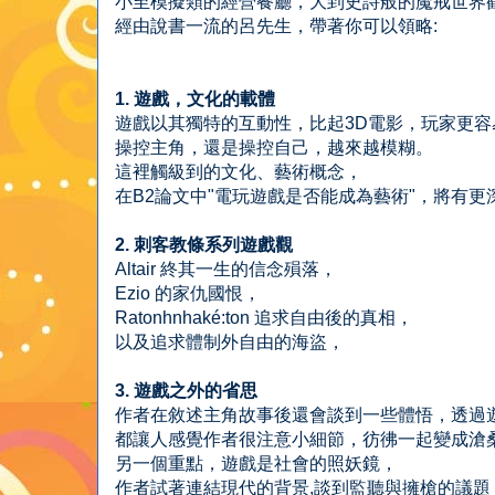
小至模擬類的經營餐廳，大到史詩般的魔戒世界
經由說書一流的呂先生，帶著你可以領略:
1. 遊戲，文化的載體
遊戲以其獨特的互動性，比起3D電影，玩家更
操控主角，還是操控自己，越來越模糊。
這裡觸級到的文化、藝術概念，
在B2論文中"電玩遊戲是否能成為藝術"，將有更
2. 刺客教條系列遊戲觀
Altair 終其一生的信念殞落，
Ezio 的家仇國恨，
Ratonhnhaké:ton 追求自由後的真相，
以及追求體制外自由的海盜，
3. 遊戲之外的省思
作者在敘述主角故事後還會談到一些體悟，透過遊
都讓人感覺作者很注意小細節，彷彿一起變成滄桑的
另一個重點，遊戲是社會的照妖鏡，
作者試著連結現代的背景,談到監聽與擁槍的議題