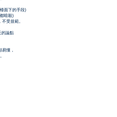
些檯面下的手段)
都暗殺)
，不受規範。
反的論點
顯易懂，
等。