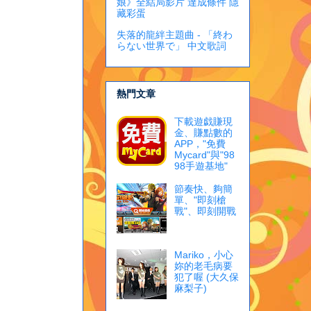
娘》全結局影片 達成條件 隱
藏彩蛋
失落的龍絆主題曲 - 「終わ
らない世界で」 中文歌詞
熱門文章
下載遊戯賺現
金、賺點數的
APP，"免費
Mycard"與"98
98手遊基地"
節奏快、夠簡
單、"即刻槍
戰"、即刻開戰
Mariko，小心
妳的老毛病要
犯了喔 (大久保
麻梨子)