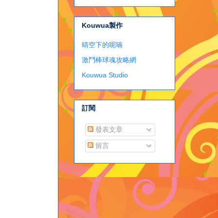
Kouwua製作
晴空下的呢喃
激鬥棒球魂攻略網
Kouwua Studio
訂閱
發表文章
留言