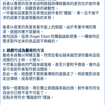
前者以專業的背景來說明遊戲與傳統藝術的差別在於創作者
的完全掌控，與觀賞者的被動性，
一件藝術品需要完全表現出創作者的"獨裁"，單一且不被干
涉的成果才能展現藝術的本質。
後者以商業的角度來看市面上的遊戲，由於考量市場的需
求，遊戲的確不是藝術，
換句話說，這與 Roger Ebert 的獨裁論點很像，一種被特定
需求製作出來的商品是不夠格的。
3. 遊戲可成為藝術的方法
藝術本身難以明確定義，然而從看似越來越荒謬的藝術品如
成推的凡士林、小便斗，
不然看出藝術的門越來越寬敞，甚至只要附予價值，連作品
是不是創作者製作都沒關係，
如此一來，遊戲便不需照著傳統的道路走了。例如電影就是
走出傳統，成為現代藝術。
還有一個重點是，現在獨立遊戲越來越出頭，創作者的完全
自由也已經不是不可能了，
這點非常符合"獨裁創作"理論。