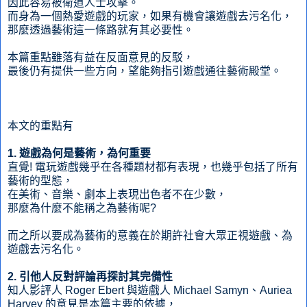
因此容易被衛道人士攻擊。
而身為一個熱愛遊戲的玩家，如果有機會讓遊戲去污名化，
那麼透過藝術這一條路就有其必要性。
本篇重點雖落有益在反面意見的反駁，
最後仍有提供一些方向，望能夠指引遊戲通往藝術殿堂。
本文的重點有
1. 遊戲為何是藝術，為何重要
直覺! 電玩遊戲幾乎在各種題材都有表現，也幾乎包括了所有
藝術的型態，
在美術、音樂、劇本上表現出色者不在少數，
那麼為什麼不能稱之為藝術呢?
而之所以要成為藝術的意義在於期許社會大眾正視遊戲、為
遊戲去污名化。
2. 引他人反對評論再探討其完備性
知人影評人 Roger Ebert 與遊戲人 Michael Samyn、Auriea
Harvey 的意見是本篇主要的依據，