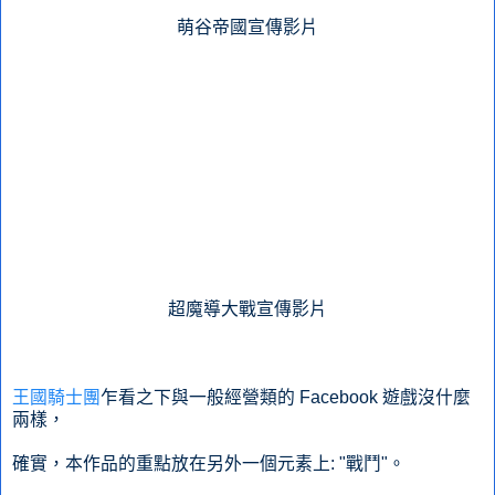
萌谷帝國宣傳影片
超魔導大戰宣傳影片
王國騎士團
乍看之下與一般經營類的 Facebook 遊戲沒什麼
兩樣，
確實，本作品的重點放在另外一個元素上: "戰鬥"。