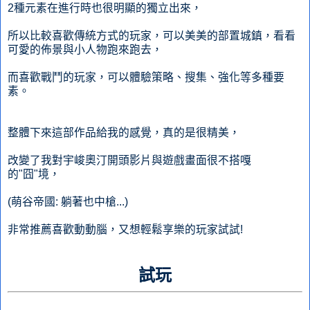
2種元素在進行時也很明顯的獨立出來，
所以比較喜歡傳統方式的玩家，可以美美的部置城鎮，看看
可愛的佈景與小人物跑來跑去，
而喜歡戰鬥的玩家，可以體驗策略、搜集、強化等多種要
素。
整體下來這部作品給我的感覺，真的是很精美，
改變了我對宇峻奧汀開頭影片與遊戲畫面很不搭嘎
的"囧"境，
(萌谷帝國: 躺著也中槍...)
非常推薦喜歡動動腦，又想輕鬆享樂的玩家試試!
試玩