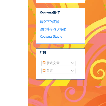
Kouwua製作
晴空下的呢喃
激鬥棒球魂攻略網
Kouwua Studio
訂閱
發表文章
留言