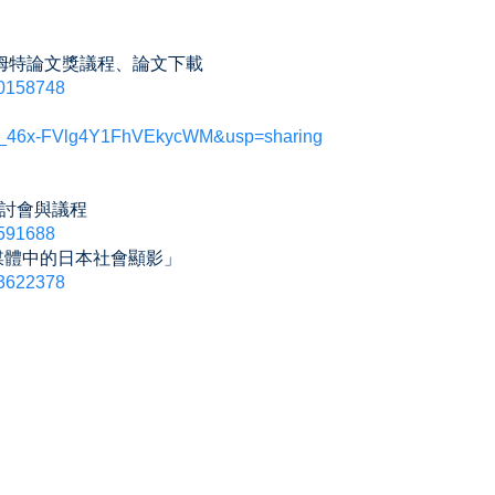
巴哈姆特論文獎議程、論文下載
210158748
lPyT_46x-FVlg4Y1FhVEkycWM&usp=sharing
研討會與議程
3591688
樂媒體中的日本社會顯影」
123622378