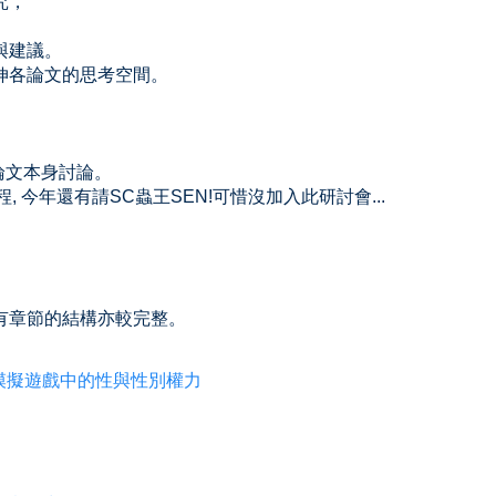
究，
與建議。
伸各論文的思考空間。
就論文本身討論。
, 今年還有請SC蟲王SEN!可惜沒加入此研討會...
有章節的結構亦較完整。
愛模擬遊戲中的性與性別權力