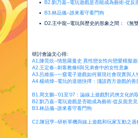
B2.劉乃嘉--電玩遊戲是否能成為藝術-從
B3.林品儀--誰來看守看門狗
D2.王中龍--電玩與歷史的形象之間：《
研討會論文心得:
A1.陳莞欣--情慾羅曼史 異性戀女性向戀愛模擬
A2.王定春--刺客教條II與兄弟會中的女性意象
A3.呂維振--一窺電子遊戲如何展現社會現實與
A4.楊靖煒--電玩的道德抉擇：淺談西方遊戲的善
B1.周文鵬--'01至'07：論線上遊戲對武俠文
B2.劉乃嘉--電玩遊戲是否能成為藝術-從反面意
B3.林品儀--誰來看守看門狗
C2.陳冠亨--研析單機與線上遊戲和玩家互動之過