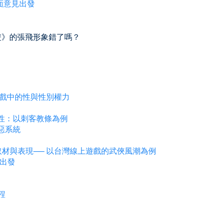
反面意見出發
無雙》的張飛形象錯了嗎？
遊戲中的性與性別權力
人性：以刺客教條為例
惡系統
化的取材與表現── 以台灣線上遊戲的武俠風潮為例
見出發
程