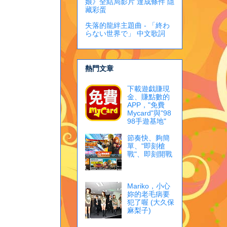
娘》全結局影片 達成條件 隱
藏彩蛋
失落的龍絆主題曲 - 「終わ
らない世界で」 中文歌詞
熱門文章
下載遊戯賺現
金、賺點數的
APP，"免費
Mycard"與"98
98手遊基地"
節奏快、夠簡
單、"即刻槍
戰"、即刻開戰
Mariko，小心
妳的老毛病要
犯了喔 (大久保
麻梨子)